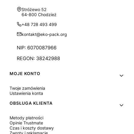
Adres:
Stróżewo 52
64-800 Chodzież
+48 728 493 499
kontakt@eko-pack.org
NIP: 6070087966
REGON: 38242988
Linki w stopce
MOJE KONTO
Twoje zamówienia
Ustawienia konta
OBSŁUGA KLIENTA
Metody płatności
Opinie Trustmate
Czas i koszty dostawy
Zwroty i reklamacje