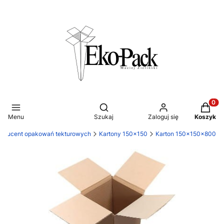
Otwórz wyszukiwarkę
Produkt
Menu
Szukaj
Zaloguj się
Koszyk
roducent opakowań tekturowych
Kartony 150x150
Karton 150x150x800