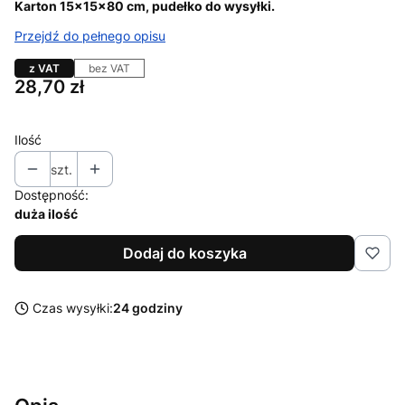
Karton 15x15x80 cm, pudełko do wysyłki.
Przejdź do pełnego opisu
z VAT
bez VAT
Cena
28,70 zł
Ilość
szt.
Dostępność:
duża ilość
Dodaj do koszyka
Czas wysyłki:
24 godziny