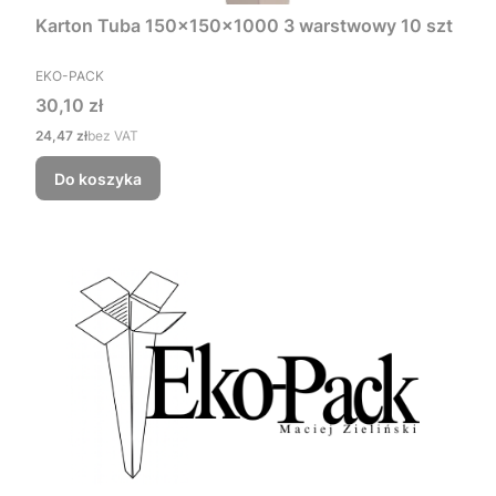
Karton Tuba 150x150x1000 3 warstwowy 10 szt
PRODUCENT
EKO-PACK
Cena
30,10 zł
Cena
24,47 zł
bez VAT
Do koszyka