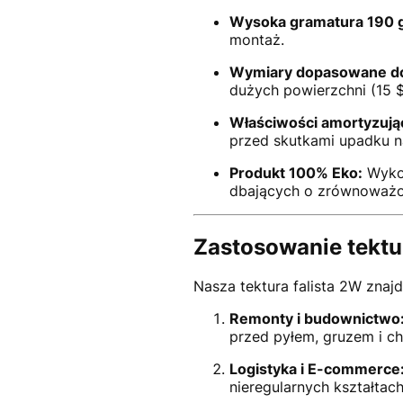
Wysoka gramatura 190 
montaż.
Wymiary dopasowane do
dużych powierzchni (15
Właściwości amortyzują
przed skutkami upadku n
Produkt 100% Eko:
Wykon
dbających o zrównoważo
Zastosowanie tektur
Nasza tektura falista 2W znaj
Remonty i budownictwo
przed pyłem, gruzem i c
Logistyka i E-commerce
nieregularnych kształtach