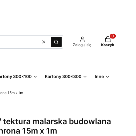
Produkty w kos
Wyczyść
Szukaj
Zaloguj się
Koszyk
artony 300x100
Kartony 300x300
Inne
rona 15m x 1m
2W tektura malarska budowlana
hrona 15m x 1m