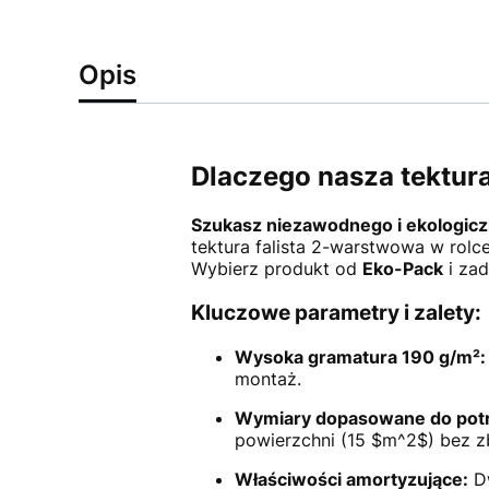
Opis
Dlaczego nasza tektur
Szukasz niezawodnego i ekologicz
tektura falista 2-warstwowa w rolc
Wybierz produkt od
Eko-Pack
i zad
Kluczowe parametry i zalety:
Wysoka gramatura 190 g/m²:
montaż.
Wymiary dopasowane do pot
powierzchni (15
$m^2$
) bez z
Właściwości amortyzujące:
Dw