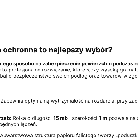
a ochronna to najlepszy wybór?
nego sposobu na zabezpieczenie powierzchni podczas r
e to profesjonalne rozwiązanie, które łączy wysoką gramat
baj o bezpieczeństwo swoich podłóg oraz towarów w zgod
Zapewnia optymalną wytrzymałość na rozdarcia, przy zach
rzeb:
Rolka o długości
15 mb
i szerokości
1 m
pozwala na s
będnych łączeń.
uwarstwowa struktura papieru falistego tworzy „poduszkę