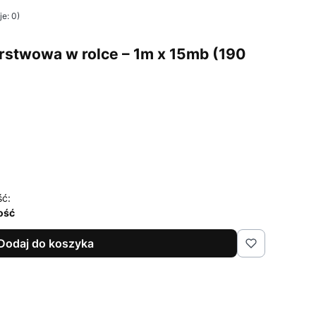
e: 0)
arstwowa w rolce – 1m x 15mb (190
ść:
lość
Dodaj do koszyka