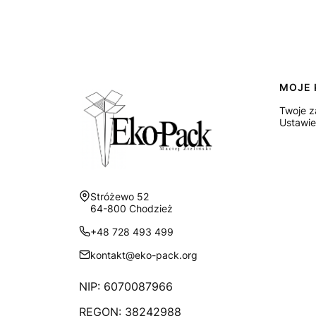
Link
MOJE 
Twoje 
Ustawie
Adres:
Stróżewo 52
64-800 Chodzież
+48 728 493 499
kontakt@eko-pack.org
NIP: 6070087966
REGON: 38242988