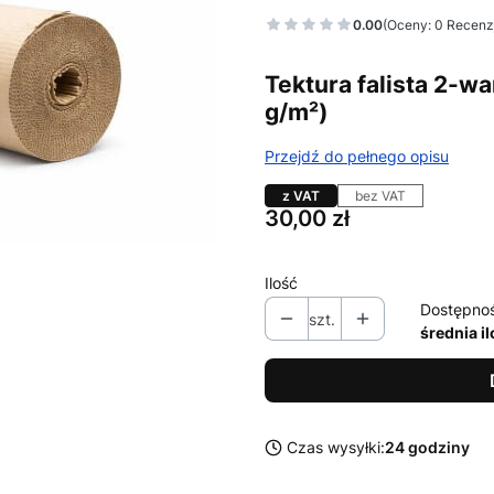
0.00
(Oceny: 0 Recenzj
Tektura falista 2-w
g/m²)
Przejdź do pełnego opisu
z VAT
bez VAT
Cena
30,00 zł
Ilość
Dostępno
szt.
średnia i
Czas wysyłki:
24 godziny