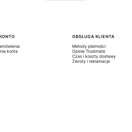
i w stopce
KONTO
OBSŁUGA KLIENTA
zamówienia
Metody płatności
nia konta
Opinie Trustmate
Czas i koszty dostawy
Zwroty i reklamacje