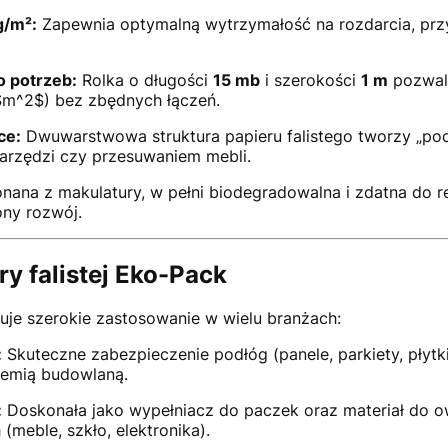
g/m²:
Zapewnia optymalną wytrzymałość na rozdarcia, przy
 potrzeb:
Rolka o długości
15 mb
i szerokości
1 m
pozwala
$m^2$
) bez zbędnych łączeń.
ce:
Dwuwarstwowa struktura papieru falistego tworzy „pod
arzędzi czy przesuwaniem mebli.
ana z makulatury, w pełni biodegradowalna i zdatna do rec
ny rozwój.
y falistej Eko-Pack
duje szerokie zastosowanie w wielu branżach:
:
Skuteczne zabezpieczenie podłóg (panele, parkiety, płytk
hemią budowlaną.
:
Doskonała jako wypełniacz do paczek oraz materiał do o
 (meble, szkło, elektronika).