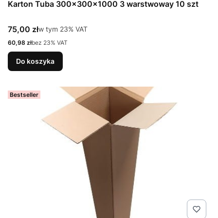
Karton Tuba 300x300x1000 3 warstwoway 10 szt
Cena brutto
75,00 zł
w tym %s VAT
w tym
23%
VAT
Cena netto
60,98 zł
bez 23% VAT
Do koszyka
Bestseller