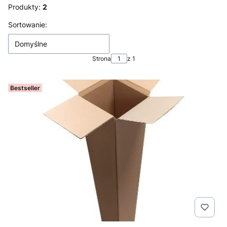
Produkty:
2
Lista produktów
Sortowanie:
Domyślne
Strona
z 1
Bestseller