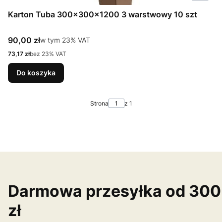
Karton Tuba 300x300x1200 3 warstwowy 10 szt
Cena brutto
90,00 zł
w tym %s VAT
w tym
23%
VAT
Cena netto
73,17 zł
bez 23% VAT
Do koszyka
Strona
z 1
Darmowa przesyłka od 300
zł