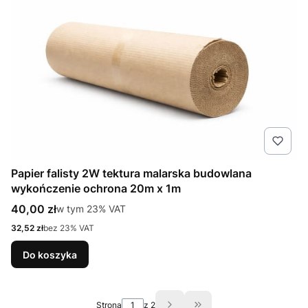
Papier falisty 2W tektura malarska budowlana
wykończenie ochrona 20m x 1m
Cena brutto
40,00 zł
w tym %s VAT
w tym
23%
VAT
Cena netto
32,52 zł
bez 23% VAT
Do koszyka
Strona
z 2