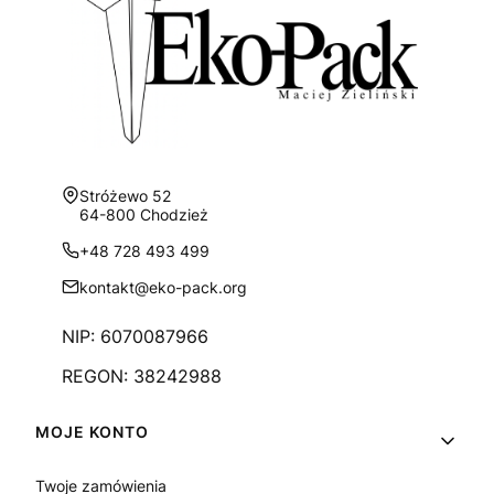
Adres:
Stróżewo 52
64-800 Chodzież
+48 728 493 499
kontakt@eko-pack.org
NIP: 6070087966
REGON: 38242988
Linki w stopce
MOJE KONTO
Twoje zamówienia