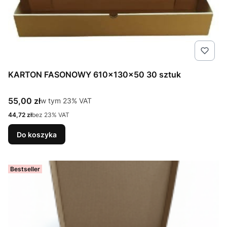
KARTON FASONOWY 610x130x50 30 sztuk
Cena brutto
55,00 zł
w tym %s VAT
w tym
23%
VAT
Cena netto
44,72 zł
bez 23% VAT
Do koszyka
Bestseller