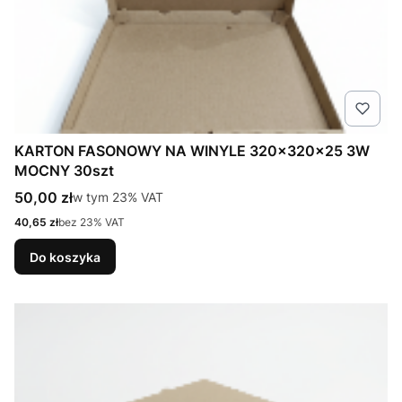
KARTON FASONOWY NA WINYLE 320x320x25 3W
MOCNY 30szt
Cena brutto
50,00 zł
w tym %s VAT
w tym
23%
VAT
Cena netto
40,65 zł
bez 23% VAT
Do koszyka