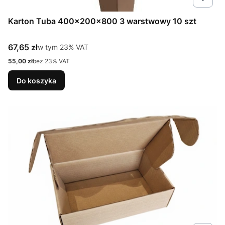
Karton Tuba 400x200x800 3 warstwowy 10 szt
Cena brutto
67,65 zł
w tym %s VAT
w tym
23%
VAT
Cena netto
55,00 zł
bez 23% VAT
Do koszyka