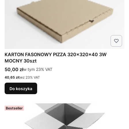
KARTON FASONOWY PIZZA 320x320x40 3W
MOCNY 30szt
Cena brutto
50,00 zł
w tym %s VAT
w tym
23%
VAT
Cena netto
40,65 zł
bez 23% VAT
Do koszyka
Bestseller