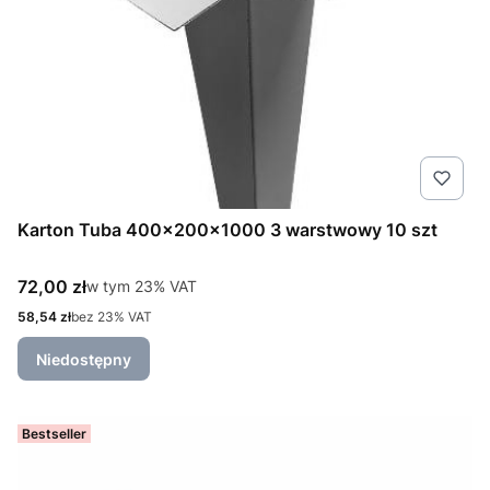
Karton Tuba 400x200x1000 3 warstwowy 10 szt
Cena brutto
72,00 zł
w tym %s VAT
w tym
23%
VAT
Cena netto
58,54 zł
bez 23% VAT
Niedostępny
Bestseller