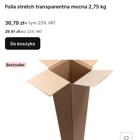
Folia stretch transparentna mocna 2,75 kg
Cena brutto
36,79 zł
w tym %s VAT
w tym
23%
VAT
Cena netto
29,91 zł
bez 23% VAT
Do koszyka
Bestseller