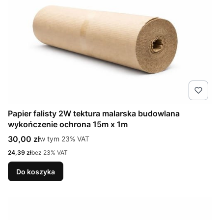
Papier falisty 2W tektura malarska budowlana
wykończenie ochrona 15m x 1m
Cena brutto
30,00 zł
w tym %s VAT
w tym
23%
VAT
Cena netto
24,39 zł
bez 23% VAT
Do koszyka