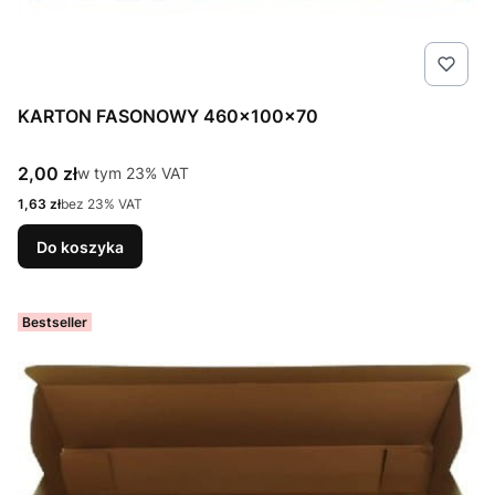
KARTON FASONOWY 460x100x70
Cena brutto
2,00 zł
w tym %s VAT
w tym
23%
VAT
Cena netto
1,63 zł
bez 23% VAT
Do koszyka
Bestseller