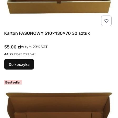
Karton FASONOWY 510x130x70 30 sztuk
Cena brutto
55,00 zł
w tym %s VAT
w tym
23%
VAT
Cena netto
44,72 zł
bez 23% VAT
Do koszyka
Bestseller