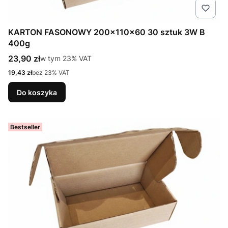
KARTON FASONOWY 200x110x60 30 sztuk 3W B
400g
Cena brutto
23,90 zł
w tym %s VAT
w tym
23%
VAT
Cena netto
19,43 zł
bez 23% VAT
Do koszyka
Bestseller