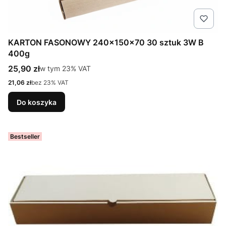
KARTON FASONOWY 240x150x70 30 sztuk 3W B
400g
Cena brutto
25,90 zł
w tym %s VAT
w tym
23%
VAT
Cena netto
21,06 zł
bez 23% VAT
Do koszyka
Bestseller