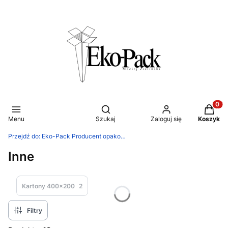
Otwórz wyszukiwarkę
Produkt
Menu
Szukaj
Zaloguj się
Koszyk
Przejdź do:
Eko-Pack Producent opakowań tekturowych
Inne
Kartony 400x200
2
Filtry